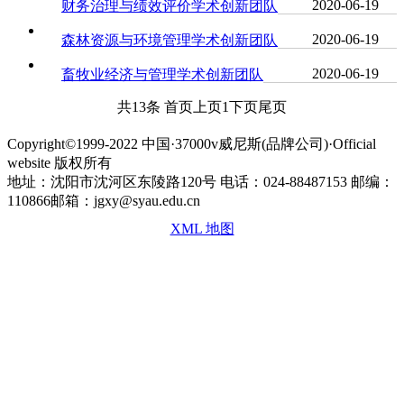
2020-06-19
财务治理与绩效评价学术创新团队
2020-06-19
森林资源与环境管理学术创新团队
2020-06-19
畜牧业经济与管理学术创新团队
共13条
首页
上页
1
下页
尾页
Copyright©1999-2022 中国·37000v威尼斯(品牌公司)·Official
website 版权所有
地址：沈阳市沈河区东陵路120号 电话：024-88487153 邮编：
110866邮箱：jgxy@syau.edu.cn
XML 地图