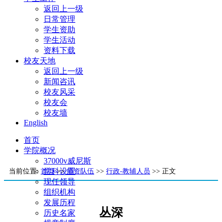
返回上一级
日常管理
学生资助
学生活动
资料下载
校友天地
返回上一级
新闻咨讯
校友风采
校友会
校友墙
English
首页
学院概况
37000v威尼斯
学科设置
当前位置:
首页
>>
师资队伍
>>
行政-教辅人员
>> 正文
现任领导
组织机构
发展历程
丛深
历史名家