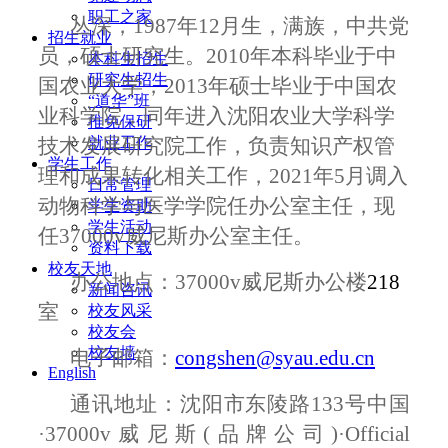
职工之家
丛深，
1987
年
12
月生，满族，中共党
招生就业
员，硕士研究生。
2010
年本科毕业于中
本科生招生
研究生招生
国农业大学，
2013
年硕士毕业于中国农
“道华”班
业科学院，同年进入沈阳农业大学科学
推免保研
就业工作
技术发展研究院工作，负责知识产权管
学生工作
理和成果转化相关工作，
2021
年
5
月调入
日常管理
动物科学与医学学院任办公室主任，现
学生资助
学生活动
任37000v威尼斯办公室主任。
资料下载
校友天地
办公地点：37000v威尼斯办公楼
218
新闻咨讯
室
校友风采
校友会
校友墙
电子邮箱：
congshen@syau.edu.cn
English
通讯地址：沈阳市东陵路
133
号中国
·37000v威尼斯(品牌公司)·Official